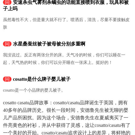
问
安速杀虫气雾剂杀螨虫的话能直接喷到衣服，玩具和被
子上吗
虽然毒性不大，但是量大就不行了。喷洒后，清洗，尽量不要接触皮
肤
问
水星桑蚕丝被子被母被分别多重啊
我没说过。反正有两张分开的床。天气冷的时候，你们可以睡在一
起，天气热的时候，你们可以分开睡在一张床上。挺好的！
问
cosatto是什么牌子婴儿被子
cosatto是一个小品牌的婴儿被子。
cosatto casatu品牌故事：cosatto/casatu品牌诞生于英国，拥有
40多年的品牌历史。很长一段时间，安德鲁先生被无聊的婴
儿产品所困扰。因为这个场合，安德鲁先生在夏威夷买了一
件亮黄色的衬衫，并从中获得了灵感，这让cosatto/casatu有了
一个美好的开始。cosatto/casatu追求设计上的差异，将鲜艳的