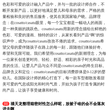
色彩和可爱的设计融入产品中，并与一批的设计师合作，不
断开发新产品，以更好地满足婴儿和母亲的需求，严格的质
量检验和良好的售后服务，使其在英国家喻户晓。品牌理
念：在cosatto/casatu眼里，每一个宝宝都是一幅动人的画面，
是一种美丽的跳跃色。cosatto/casatu用新的理念描绘出鲜艳的
色彩、可爱的漫画、独特的设计，从家长看到产品“啊”的惊
叹声中，成为cosatto/casatu孜孜不倦的追求。cosatto/casatu希
望父母的爱伴随孩子在路上的每一刻，跟随他们体验好奇、
希望和无限可能。我们希望用cosatto/casatu的新潮理念，为每
一位家长创造更时尚、轻松、舒适、精彩的亲子时光和高品
质的生活。让婴儿产品与众不同是cosatto/casatu的终生目标。
品牌含义和定位：cosatto/casatu的目标消费群体是0-12岁的婴
幼儿。在国际设计师的精心打造下，每一款车型都散发着甜
美可爱的气息或阳光和时尚气质，开始为孩子打造专属的时
尚产品，让孩子享受健康和时尚。
问
禧天龙整理箱密封性怎么样呢，放被子啥的会不会落灰
进去啊