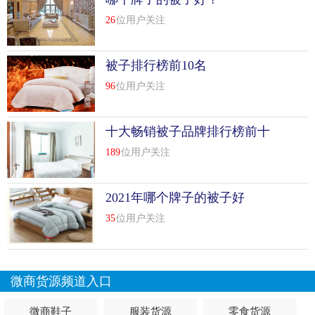
26
位用户关注
被子排行榜前10名
96
位用户关注
十大畅销被子品牌排行榜前十
名
189
位用户关注
2021年哪个牌子的被子好
35
位用户关注
微商货源频道入口
微商鞋子
服装货源
零食货源