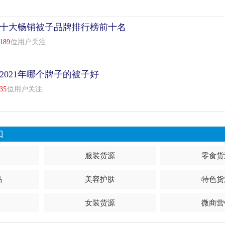
十大畅销被子品牌排行榜前十名
189
位用户关注
2021年哪个牌子的被子好
35
位用户关注
口
服装货源
零食货
品
美容护肤
特色货
女装货源
微商营