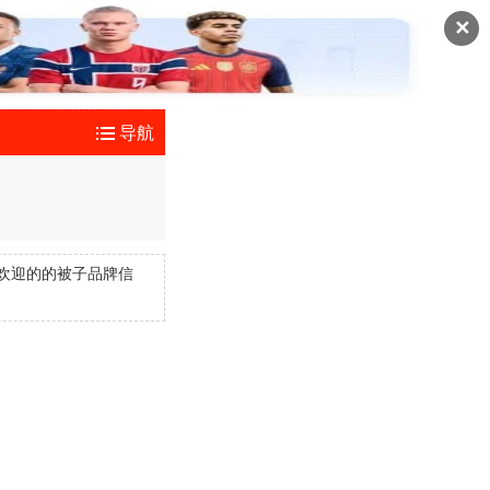
✕
导航
欢迎的的被子品牌信