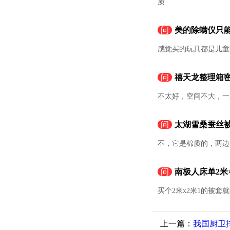
质
问
美的除螨仪只
感觉买的玩具都是儿童
问
禧天龙整理箱
不太好，空间不大，一
问
太湖雪桑蚕丝
不，它是棉质的，两边
问
南极人床单2米
买个2米x2米1的被套
上一篇：
我国厨卫