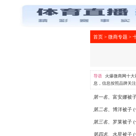
首页
>
微商专题
>
导语
火爆微商网十大
息，信息按照品牌关注
第一名、
富安娜被子
第二名、
博洋被子 
第三名、
罗莱被子 
第四名、
水星被子 