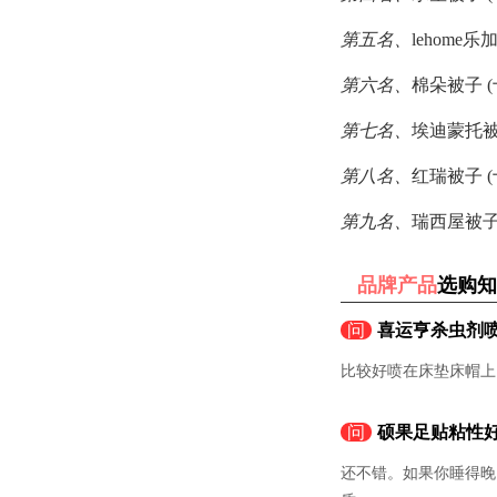
第五名、
lehome
第六名、
棉朵被子 
第七名、
埃迪蒙托被
第八名、
红瑞被子 
第九名、
瑞西屋被子
品牌产品
选购知
问
喜运亨杀虫剂
比较好喷在床垫床帽上
问
硕果足贴粘性
还不错。如果你睡得晚