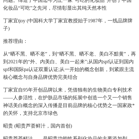
问题。缔造了中国迄今为止一家“可吃的化妆品”开创了中国
化妆品“可吃”之先河，尽情彰显出其纯天然本性
丁家宜tjoy (中国科大学丁家宜教授始于1987年，一线品牌牌
子)
推荐理由：
从“晒不黑、晒不老”，到“晒不黑、晒不老、美白不黯黄”，再
到2021年的“外、内美白、美白一起来”;从国内spf认证到国内
spf和国际pa认证双重认证;从一开始的概念创新，到紧跟主流
核心概念与自身品牌优势完美结合
丁家宜自95年开创品牌以来，凭借独有的生物美白专利技术
——人参活性，在护肤品市场的拓展中创造一个又一个销售
神话美白概念的深入传播是目前品牌的核心优势之一国家政*
的关怀，支持北京市绿色
昭贵 (昭贵芦荟鲜汁，国内首创)
昭贵芦荟鲜汁——是昭贵功能性系列化妆品的主要添加剂，