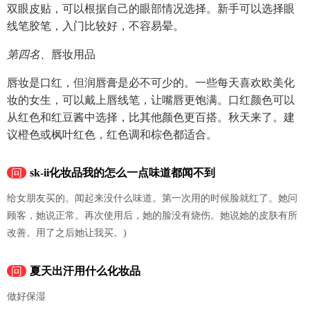
双眼皮贴，可以根据自己的眼部情况选择。新手可以选择眼
线笔胶笔，入门比较好，不容易晕。
第四名、
唇妆用品
唇妆是口红，但润唇膏是必不可少的。一些每天喜欢欧美化
妆的女生，可以戴上唇线笔，让嘴唇更饱满。口红颜色可以
从红色和红豆酱中选择，比其他颜色更百搭。秋天来了。建
议橙色或枫叶红色，红色调和棕色都适合。
问
sk-ii化妆品我的怎么一点味道都闻不到
给女朋友买的。闻起来没什么味道。第一次用的时候脸就红了。她问
顾客，她说正常。再次使用后，她的脸没有烧伤。她说她的皮肤有所
改善。用了之后她让我买。)
问
夏天出汗用什么化妆品
做好保湿