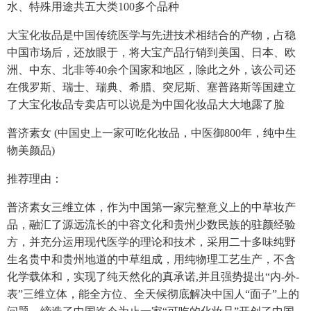
水、特殊用途共五大类100多个品种
大宝化妆品是中国传统医学与先进技术相结合的产物，占稳
中国市场后，还放眼于，将大宝产品行销到美国、日本、欧
洲、中东、北非等40余个国家和地区，除此之外，该公司还
在俄罗斯、瑞士、瑞典、希腊、突尼斯、塞普路斯等国建立
了大宝化妆品专卖店可以说是为中国化妆品大大地露了脸
普济素女 (中国史上一家可吃化妆品，中医御800年，纯中生
物美颜品)
推荐理由：
普济素女三维立体，作为中国第一家完整意义上的中草妆产
品，融汇了源远流长的中容文化和贵州少数民族的驻颜经验
方，并充分运用现代医学的理论和技术，采用二十多味纯野
生名贵中和贵州地道的中草组成，用纯物理工艺生产，不含
化学载体和，实现了纯天然化的真承诺,并且强势提出“内-外-
表”三维立体，能全方位、全天候彻底解决中国人“面子”上的