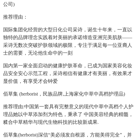
公司)
推荐理由：
国际集团化经营的大型日化公司采诗，诞生十年来，一直以
独特的品牌理念实践着对美丽的承诺缔造亚洲完美肌肤——
采诗无数次突破护肤领域的极限，专注于满足每一位亚裔人
士的需要，无论他生命中的一刻
国内第一家全面启动的健康护肤革命，已成为国家美容化妆
品安全安心示范工程，采诗相信有健康才有美丽，有效果才
显价值，有享受才会钟爱
佰草集 (herborist，民族品牌,上海家化中草中高档护理品)
推荐理由:中国第一套具有完整意义的现代中草中高档个人护
理品她以中草添加剂为特色，秉承了 中国美容经典的精髓，
糅合中草精华与现代生物科技的比较新成果.
佰草集(herborist)深信“美必须发自根源，方能美得完全”，并