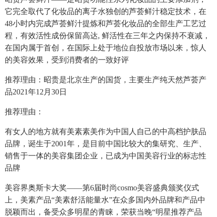
它完全取代了化妆品的离子水独创的芦荟鲜汁稳定技术，在
48小时内完成芦荟鲜汁提炼和芦荟化妆品的全部生产工艺过
程，有效活性成份保留高达, 鲜活性在三年之内保持不衰减，
在国内属于首创，在国际上处于地位自投放市场以来，惊人
的美容效果，受到消费者的一致好评
推荐理由：昭贵是北京生产的国货，主要生产纯天然芦荟产
品2021年12月30日
推荐理由：
有女人的地方就有美素素美作为中国人自己的中高档护肤品
品牌，诞生于2001年，是目前中国比较大的集研究、生产、
销售于一体的美容集团企业，已成为中国美容行业的标志性
品牌
美容界奥斯卡大奖――第6届时尚cosmo美容盛典颁奖仪式
上，美素产品“美素舒活能量水”在众多国内外品牌和产品中
脱颖而出，备受众多明星的青睐，荣获当晚“明星推荐产品