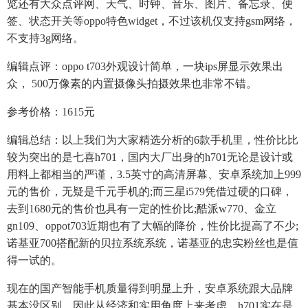
览还有大众点评网、天气、时钟、音乐、图片、备忘录、便
签、状态开关等oppo特色widget，不过该机仅支持gsm网络，
不支持3g网络。
编辑点评：oppo t703外观设计简单，一块ips屏显示效果出
众， 500万像素的内置摄像头拍摄效果也非常不错。
参考价格：1615元
编辑总结：以上我们为大家精选分析的6款手机里，性价比比
较为突出的是七喜h701，国内大厂出身的h701无论是设计或
用料上都相当的严谨，3.5英寸的高清屏幕、安卓系统加上999
元的售价，无疑是千元手机的;而三星i579凭借过硬的口碑，
去到1680元的售价也具有一定的性价比;酷派w770、金立
gn109、oppot703近期也有了大幅的降价，性价比提高了不少;
诺基亚700搭配新的贝拉系统系统，诺基亚的忠实粉丝也是值
得一试的。
现在的国产智能手机质量得到明显上升，安卓系统跟大品牌
基本没区别，因此从经济和实用角度上来考虑，h701实在是