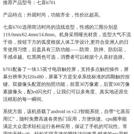
推荐产品型号：七喜h701
产品特点：外观时尚，功能齐全，性价比超高。
七喜h701选用简洁时尚的流线造型，性感的三围分别是
119.0mm/62.4mm/14.8mm。机身采用哑光材质，造型大气不流
于俗，按钮下方的弧度根据人体工学设计,更符合亚洲人的日
常使用习惯，后盖具有三防功能——防滑、防摔、防刮花，
手感卓越。红黑两色可选，消费者可以根据个人喜好选择。
h701配备了一块3.5英寸电容触控屏，支持多点触控操作，屏
幕分辨率为320x480，屏幕下方是安卓系统标准的四颗触控按
键。双摄像头配置的拍照功能，前置30万像素，后置500万像
素摄像头，配led闪光灯，让我们可以多角度、真实地还原生
活精彩的每一瞬间。
系统方面，该机搭载了android os v2.3智能系统，自带“七喜应
用汇”，随时免费高速各类热门应用，方便快捷。cpu频率能
满足大众需求轻松运行各种应用，保证了手机的可玩性。常
用的无线wifi，轻松实现高速的网络访问效果;精准的gps导航