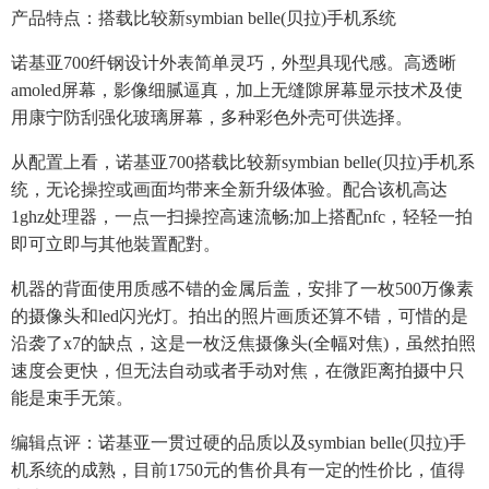
产品特点：搭载比较新symbian belle(贝拉)手机系统
诺基亚700纤钢设计外表简单灵巧，外型具现代感。高透晰
amoled屏幕，影像细腻逼真，加上无缝隙屏幕显示技术及使
用康宁防刮强化玻璃屏幕，多种彩色外壳可供选择。
从配置上看，诺基亚700搭载比较新symbian belle(贝拉)手机系
统，无论操控或画面均带来全新升级体验。配合该机高达
1ghz处理器，一点一扫操控高速流畅;加上搭配nfc，轻轻一拍
即可立即与其他裝置配對。
机器的背面使用质感不错的金属后盖，安排了一枚500万像素
的摄像头和led闪光灯。拍出的照片画质还算不错，可惜的是
沿袭了x7的缺点，这是一枚泛焦摄像头(全幅对焦)，虽然拍照
速度会更快，但无法自动或者手动对焦，在微距离拍摄中只
能是束手无策。
编辑点评：诺基亚一贯过硬的品质以及symbian belle(贝拉)手
机系统的成熟，目前1750元的售价具有一定的性价比，值得