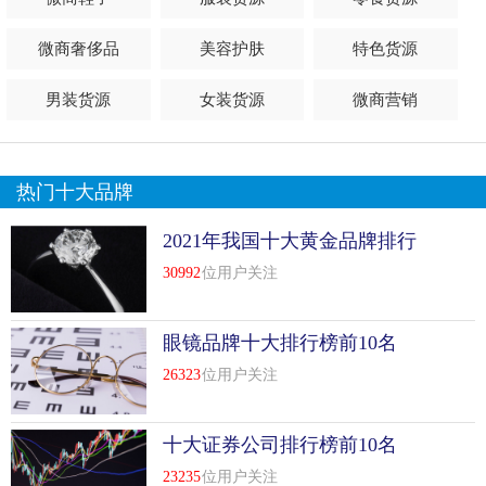
微商奢侈品
美容护肤
特色货源
男装货源
女装货源
微商营销
热门十大品牌
2021年我国十大黄金品牌排行
榜前十名
30992
位用户关注
眼镜品牌十大排行榜前10名
26323
位用户关注
十大证券公司排行榜前10名
23235
位用户关注