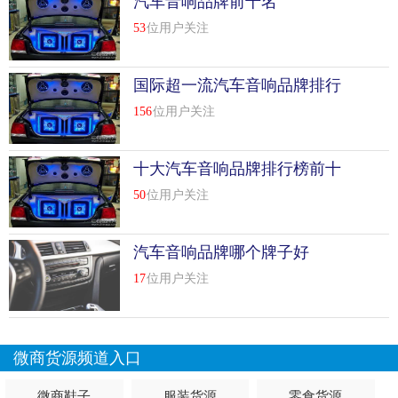
汽车音响品牌前十名
53
位用户关注
国际超一流汽车音响品牌排行
榜前10名
156
位用户关注
十大汽车音响品牌排行榜前十
名
50
位用户关注
汽车音响品牌哪个牌子好
17
位用户关注
微商货源频道入口
微商鞋子
服装货源
零食货源