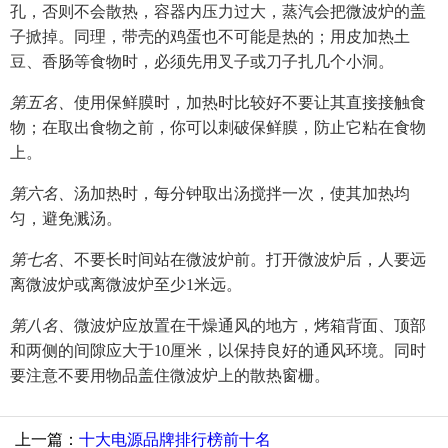
孔，否则不会散热，容器内压力过大，蒸汽会把微波炉的盖
子掀掉。同理，带壳的鸡蛋也不可能是热的；用皮加热土
豆、香肠等食物时，必须先用叉子或刀子扎几个小洞。
第五名、
使用保鲜膜时，加热时比较好不要让其直接接触食
物；在取出食物之前，你可以刺破保鲜膜，防止它粘在食物
上。
第六名、
汤加热时，每分钟取出汤搅拌一次，使其加热均
匀，避免溅汤。
第七名、
不要长时间站在微波炉前。打开微波炉后，人要远
离微波炉或离微波炉至少1米远。
第八名、
微波炉应放置在干燥通风的地方，烤箱背面、顶部
和两侧的间隙应大于10厘米，以保持良好的通风环境。同时
要注意不要用物品盖住微波炉上的散热窗栅。
上一篇：
十大电源品牌排行榜前十名