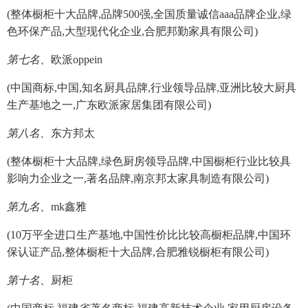
(整体橱柜十大品牌,品牌500强,全国质量诚信aaa品牌企业,绿
色环保产品,大型现代化企业,合肥邦勤家具有限公司)
第七名、
欧派oppein
(中国商标,中国,知名厨具品牌,行业领导品牌,亚洲比较大厨具
生产基地之一,广东欧派家居集团有限公司)
第八名、
东方邦太
(整体橱柜十大品牌,绿色厨房领导品牌,中国橱柜行业比较具
影响力企业之一,著名品牌,南京邦太家具制造有限公司)
第九名、
mk鑫雅
(10万平全进口生产基地,中国性价比比较高橱柜品牌,中国环
保认证产品,整体橱柜十大品牌,合肥雅锐橱柜有限公司)
第十名、
厨柜