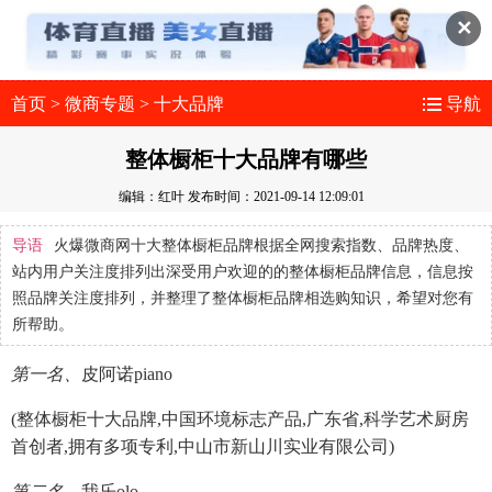
✕
首页
>
微商专题
>
十大品牌
导航
整体橱柜十大品牌有哪些
编辑：红叶
发布时间：2021-09-14 12:09:01
导语
火爆微商网十大整体橱柜品牌根据全网搜索指数、品牌热度、
站内用户关注度排列出深受用户欢迎的的整体橱柜品牌信息，信息按
照品牌关注度排列，并整理了整体橱柜品牌相选购知识，希望对您有
所帮助。
第一名、
皮阿诺piano
(整体橱柜十大品牌,中国环境标志产品,广东省,科学艺术厨房
首创者,拥有多项专利,中山市新山川实业有限公司)
第二名、
我乐olo