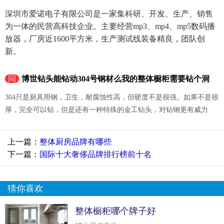
深圳市爱诺电子有限公司是一家集科研、开发、生产、销售
为一体的民营高科技企业。主要经营mp3、mp4、mp5数码播
放器，厂房近1600平方米，生产测试线装备精良，团队创
新。
问
博世钻头能钻动304号钢材么我的整体橱柜需要钻个洞
304只是厨具用钢，卫生，耐腐蚀性高，但硬度不是很强。如果不是很
厚，完全可以钻，但是还有一种特殊的金工钻头，对钻钢更有威力
上一篇：
整体厨房品牌有哪些
下一篇：
国际十大奢侈品牌排行榜前十名
猜你喜欢
整体橱柜哪个牌子好