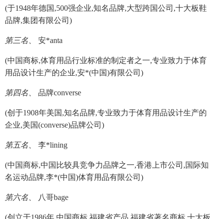
(于1948年德国,500强企业,知名品牌,大型跨国公司,十大板鞋
品牌,集团有限公司)
第三名、
安*anta
(中国商标,体育用品行业标准的制定者之一,专业致力于体育
用品设计生产的企业,安*(中国)有限公司)
第四名、
品牌converse
(创于1908年美国,知名品牌,专业致力于体育用品设计生产的
企业,美国(converse)品牌公司)
第五名、
李*lining
(中国商标,中国比较具竞争力品牌之一,香港上市公司,国际知
名运动品牌,李*(中国)体育用品有限公司)
第六名、
八哥bage
(创立于1986年,中国商标,福建省产品,福建省著名商标,十大板