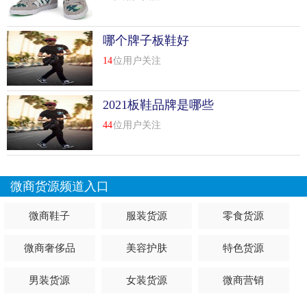
哪个牌子板鞋好
14
位用户关注
2021板鞋品牌是哪些
44
位用户关注
微商货源频道入口
微商鞋子
服装货源
零食货源
微商奢侈品
美容护肤
特色货源
男装货源
女装货源
微商营销