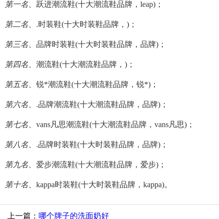
第一名、
跃进潮流鞋(十大潮流鞋品牌，leap)；
第二名、
.时装鞋(十大时装鞋品牌，)；
第三名、
品牌时装鞋(十大时装鞋品牌，品牌)；
第四名、
潮流鞋(十大潮流鞋品牌，)；
第五名、
锐*潮流鞋(十大潮流鞋品牌，锐*)；
第六名、
.品牌潮流鞋(十大潮流鞋品牌，品牌)；
第七名、
vans凡思潮流鞋(十大潮流鞋品牌，vans凡思)；
第八名、
.品牌时装鞋(十大时装鞋品牌，品牌)；
第九名、
爱步潮流鞋(十大潮流鞋品牌，爱步)；
第十名、
kappa时装鞋(十大时装鞋品牌，kappa)。
上一篇：
哪个牌子的洗面奶好