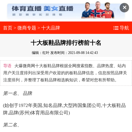
✕
首页
>
微商专题
>
十大品牌
导航
十大板鞋品牌排行榜前十名
编辑：红叶
发布时间：2021-09-08 14:42:43
导语
火爆微商网十大板鞋品牌根据全网搜索指数、品牌热度、站内
用户关注度排列出深受用户欢迎的的板鞋品牌信息，信息按照品牌关
注度排列，并整理了板鞋品牌相选购知识，希望对您有所帮助。
第一名、
品牌
(始创于1972年美国,知名品牌,大型跨国集团公司,十大板鞋品
牌,品牌(苏州)体育用品有限公司)
第二名、