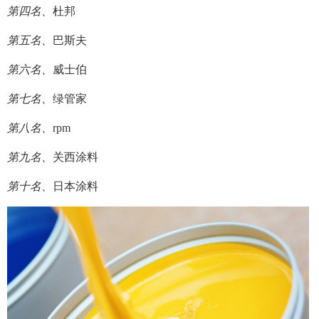
第四名、
杜邦
第五名、
巴斯夫
第六名、
威士伯
第七名、
绿管家
第八名、
rpm
第九名、
关西涂料
第十名、
日本涂料