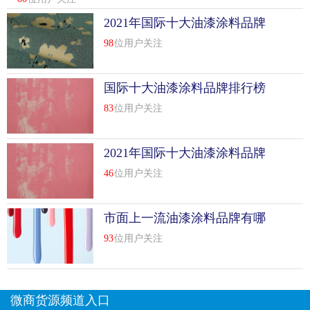
2021年国际十大油漆涂料品牌
98
位用户关注
国际十大油漆涂料品牌排行榜
前10名
83
位用户关注
2021年国际十大油漆涂料品牌
排行榜前十名
46
位用户关注
市面上一流油漆涂料品牌有哪
些
93
位用户关注
微商货源频道入口