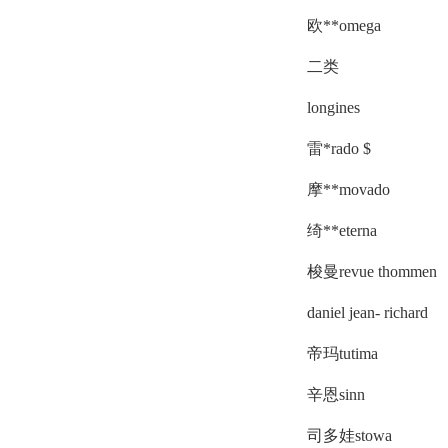
欧**omega
二类
longines
雷*rado $
摩**movado
绮**eterna
梭曼revue thommen
daniel jean- richard
帝玛tutima
辛恩sinn
司多娃stowa