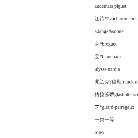
audemars piguet
江诗**vacheron const
a.lange&sohne
宝*breguet
宝*blancpain
ulysse nardin
弗兰克?穆勒franck mu
格拉苏蒂glashutte orig
芝*girard-perregaux
一类一等
rolex