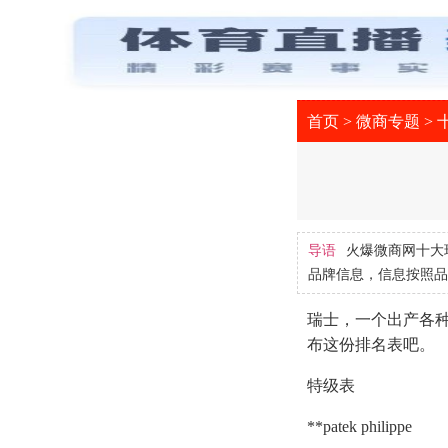
首页
>
微商专题
>
导语
火爆微商网十大
品牌信息，信息按照品
瑞士，一个出产各
布这份排名表吧。
特级表
**patek philippe