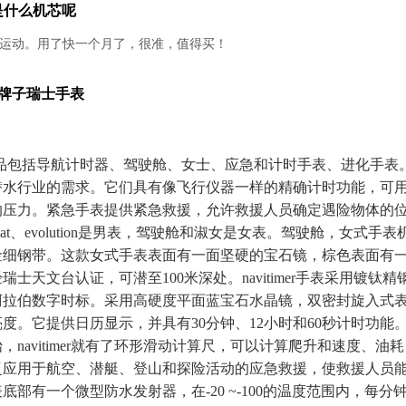
是什么机芯呢
运动。用了快一个月了，很准，值得买！
是什么牌子瑞士手表
年的新产品包括导航计时器、驾驶舱、女士、应急和计时手表、进化手
潜水行业的需求。它们具有像飞行仪器一样的精确计时功能，可
压力。紧急手表提供紧急救援，允许救援人员确定遇险物体的位置。na
hronomat、evolution是男表，驾驶舱和淑女是女表。驾驶舱，女
金细钢带。这款女式手表表面有一面坚硬的宝石镜，棕色表面有一
士天文台认证，可潜至100米深处。navitimer手表采用镀钛
阿拉伯数字时标。采用高硬度平面蓝宝石水晶镜，双密封旋入式
度。它提供日历显示，并具有30分钟、12小时和60秒计时功能
始，navitimer就有了环形滑动计算尺，可以计算爬升和速度、
泛应用于航空、潜艇、登山和探险活动的应急救援，使救援人员
底部有一个微型防水发射器，在-20 ~-100的温度范围内，每