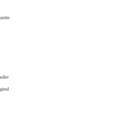
antin
ller
inal