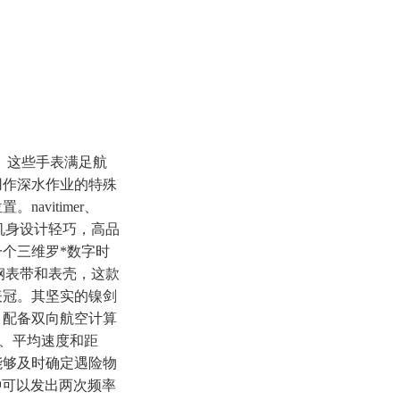
表。这些手表满足航
用作深水作业的特殊
vitimer、
式手表机身设计轻巧，高品
个三维罗*数字时
精钢表带和表壳，这款
表冠。其坚实的镍剑
。配备双向航空计算
油耗、平均速度和距
能够及时确定遇险物
分钟可以发出两次频率