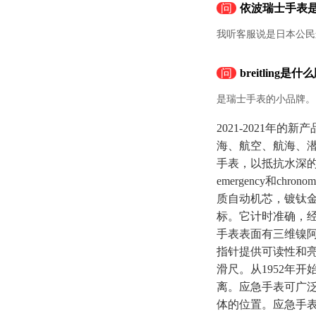
问
依波瑞士手表
我听客服说是日本公民
问
breitling
是瑞士手表的小品牌。
2021-2021
海、航空、航海、
手表，以抵抗水深的
emergency和c
质自动机芯，镀钛
标。它计时准确，经瑞
手表表面有三维镍
指针提供可读性和亮
滑尺。从1952年开
离。应急手表可广
体的位置。应急手表