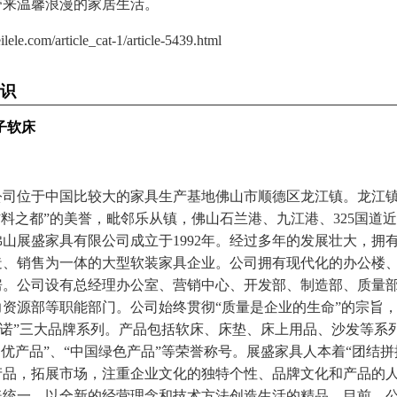
带来温馨浪漫的家居生活。
e.com/article_cat-1/article-5439.html
识
子软床
。
公司位于中国比较大的家具生产基地佛山市顺德区龙江镇。龙江镇
材料之都”的美誉，毗邻乐从镇，佛山石兰港、九江港、325国道
山展盛家具有限公司成立于1992年。经过多年的发展壮大，拥
造、销售为一体的大型软装家具企业。公司拥有现代化的办公楼
房。公司设有总经理办公室、营销中心、开发部、制造部、质量
资源部等职能部门。公司始终贯彻“质量是企业的生命”的宗旨，
斯堪诺”三大品牌系列。产品包括软床、床垫、床上用品、沙发等系
名优产品”、“中国绿色产品”等荣誉称号。展盛家具人本着“团结拼
产品，拓展市场，注重企业文化的独特个性、品牌文化和产品的
美统一，以全新的经营理念和技术方法创造生活的精品。目前，