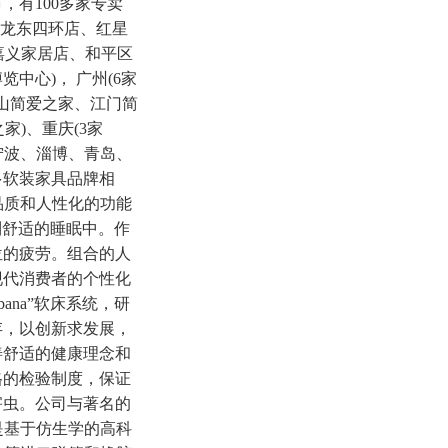
有100多家专卖
凯龙东四环店、红星
嘉义家居店、和平区
中心)， 广州(6家
山简爱之家、江门简
)、重庆(3家
宁波、淄博、青岛、
多软装家具品牌相
品质和人性化的功能
用到舒适的睡眠中。作
位的疲劳。组合的人
现代消费者的个性化
ana”软床系统，研
存，以创新求发展，
善舒适的健康理念和
格的检验制度，保证
害虫。公司与著名的
架是基于仿生学的高科