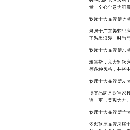
量，全心全意为消
软床十大品牌
第七
隶属于广东美梦思
了温馨浪漫、时尚
软床十大品牌
第八
雅露斯，意大利软
等多种风格，并将
软床十大品牌
第九
博登品牌是欧宝家
逸，更加美观大方
软床十大品牌
第十
依派软床品牌隶属于