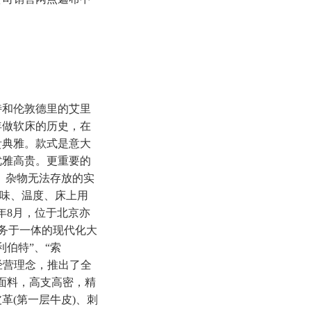
特和伦敦德里的艾里
年做软床的历史，在
贵典雅。款式是意大
优雅高贵。更重要的
足、杂物无法存放的实
、气味、温度、床上用
年8月，位于北京亦
服务于一体的现代化大
伯特”、“索
经营理念，推出了全
棉面料，高支高密，精
革(第一层牛皮)、刺