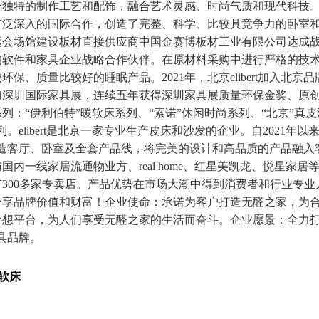
独特的制作工艺和配饰，融合艺术灵感、时尚气质和现代科技。eli
泛深入的国际合作，创造了完整、科学、比较具竞争力的卧室和客
运会场馆建设板材直接供应商中国金赛博板材工业有限公司达成
的软件和家具企业战略合作伙伴。在原材料采购中进行严格的技
保、质量比较好的睡眠产品。2021年，北京elibert加入北京品牌
参加深圳国际家具展，连续五年获得深圳家具展质量环保金奖、原
列：“伊利伯特”暖软床系列、“索诺”休闲时尚系列、“北京”真皮
。elibert是北京一家专业生产皮床和沙发的企业。自2021年以
打造客厅、卧室及全套产品线，将完美的设计和高品质的产品融入
国内一线家居流通物业方、real home、红星美凯龙、悦星家居
300多家专卖店。产品优势在市场大潮中得到消费者和行业专业
分享品牌价值和财富！企业使命：承诺为客户打造无醛之家，为
梦想平台，为人们享受无醛之家的生活而奋斗。企业愿景：全力打
具品牌。
子软床