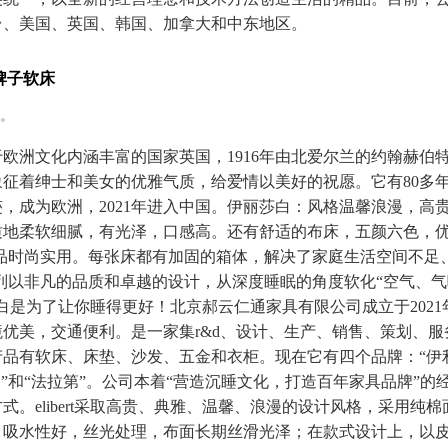
台、美国、英国、韩国、加拿大和中东地区。
什么牌子软床
床。
欧洲文化内涵丰富的国家英国，1916年由北爱尔兰的约翰赫伯
征着绅士和美女的优雅气质，给爱情以美好的祝愿。它有80多
，成为欧洲，2021年进入中国。伊丽莎白：风格温馨浪漫，高
质地柔软细腻，有光泽，口感高。还有舒适的布床，五颜六色，
t”系列产品时尚实用。每张床都有加固的箱体，解决了家庭生活空间不
rt”系列以非凡的品质和卓越的设计，从深度睡眠的角度软化“空气
白是为了让你睡得更好！北京郝云仁通家具有限公司成立于2021
优美，交通便利。是一家集r&d、设计、生产、销售、策划、
品有软床、床垫、沙发、五金和衣柜。现在它有四个品牌：“伊利
列”和“法拉第”。公司本着“营造沉睡文化，打造百年家具品牌”的
式。elibert采取高贵、典雅、温馨、浪漫的设计风格，采用纯
吸水性好，丝光处理，布面长期丝滑光泽；在款式设计上，以皮