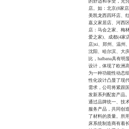
的舒适和享受，充分
店。如：北京(8家
美凯龙西四环店、红
嘉义家居店、河西区
店：马会之家、梅
爱之家)、成都(4
店)xi、郑州、温
沈阳、哈尔滨、大
比，halbana
设计，体现了欧洲高
为一种功能性动态
性化设计凸显了现
需求，公司将紧跟国
发新系列配套产品
通过品牌统一、技
服务产品，共同创
了材料的质量。所
床系统制造商有着长