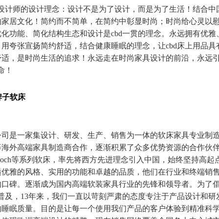
利设计师的设计理念：设计不是为了设计，而是为了生活！结合中
的家居文化！简约而不简单，在简约中彰显时尚；时尚给心灵以
化功能、简化结构生态和设计是cbd一贯的理念。永远拥有优雅
用夸张宣扬简约舒适，结合健康睡眠的理念，让cbd床上用品具
舒适，是时尚生活的追求！永远走在时尚家具设计的前沿，永远引
命！
么牌子软床
司是一家集设计、研发、生产、销售为一体的软床家具专业制造商
等海外高端家具制造商合作，逐渐积累了众多优势资源的合作伙
ana、devoch等系列软床，率先将西方先进理念引入中国，始终坚持
适优雅的风格、实用的功能和卓越的品质，他们在行业和终端销
的口碑。逐渐成为国内高端软装家具行业的先锋和领导者。为了倡
普及，13年来，我们一直以苛刻严肃的态度专注于产品设计和研
睡眠质量。目的是让每一个使用我们产品的客户体验到精准科学