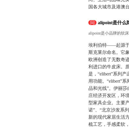
国各大城市及港澳
问
alipoint是
alipoint是小品牌的软
埃利伯特——起源于
斯克莱尔命名。它象
欧洲创造了无数奇迹
利进口的牛皮床。
是，“eliber
用功能。“elibe
品和光线”。伊丽莎
庄经济开发区，环境
型家具企业。主要产
诺”、“北京沙发系
新的现代家居生活方
梳工艺，手感柔软，