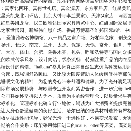
体现欧洲高端设计的精髓。现在销售网络覆盖全国各大中心城市，
店：真家北四环、真何世礼店、真金源店、东方家居店、红星美
星美凯龙北四环店、北京大钟寺李兰景家)、天津(4家店：河西
红星美凯龙店、汉口欧雅达国际家具博览中心、红旗国际家居博览
林之家世博园、新城伟佳思广场、番禺万博基圣维邦国际a馆、中
家店：圣迪雅著名博物馆、八一精品之家广场、好柏年之家、创美之家
州、扬州、长沙、南京、兰州、太原、保定、无锡、常州、银川、
庆、大连、鞍山、合肥、乌鲁木齐、包头、呼和浩特等与国内众
具有明显的欧式传承风格，设计简洁，线条流畅，特别注重产品的内在
端设计的精髓。“halbana”婴儿床真正将自然生态仿高科技运
组合床，既强调舒适睡眠，又比较大限度帮助人体缓解脊柱等部
代睡眠文化的精神，为您的身心带来舒适和健康。为了充分满足
际市场发展趋势，与欧洲专业开发商紧密合作，进一步完善“helb
。公司将始终坚持以人为本、质量为本的经营理念，以质量求生
术标准化、管理标准化确立行业地位，竭诚为广大消费者提供完
造让人身心舒适健康的美好生活。哈尔巴纳的寝具材料选择有严
用板材抗压性能优异，砂光光滑，干燥性好，不易变形发霉，无
期的合作关系：床架采用德国进口的malie、otten等床架。底