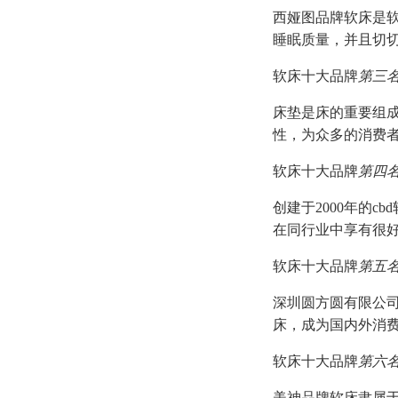
西娅图品牌软床是
睡眠质量，并且切
软床十大品牌
第三
床垫是床的重要组
性，为众多的消费
软床十大品牌
第四
创建于2000年的
在同行业中享有很
软床十大品牌
第五
深圳圆方圆有限公司
床，成为国内外消
软床十大品牌
第六
美神品牌软床隶属