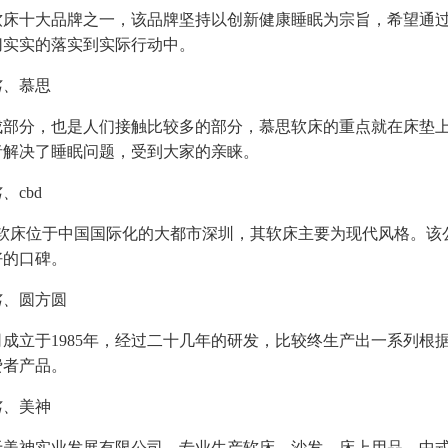
软床十大品牌之一，该品牌坚持以创新健康睡眠为宗旨，希望通
切实实的落实到实际行动中。
名、
慕思
成部分，也是人们接触比较多的部分，慕思软床的重点就在床垫
者解决了睡眠问题，受到大家的亲睐。
名、
cbd
cbd软床位于中国国际化的大都市深圳，其软床主要为现代风格。
好的口碑。
名、
圆方圆
成立于1985年，经过二十几年的研发，比较终生产出一系列根
费者产品。
名、
美神
于美神实业发展有限公司，专业生产软床、沙发、床上用品，中