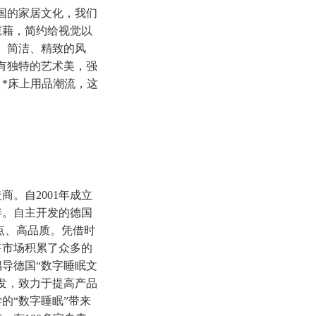
国的家居文化，我们
慰藉，简约给视觉以
、简洁、精致的风
有独特的艺术美，强
*床上用品潮流，这
。自2001年成立
伴。自主开发的德国
高起点、高品质。凭借时
售市场积累了众多的
导德国“数字睡眠文
发，致力于提高产品
的“数字睡眠”带来