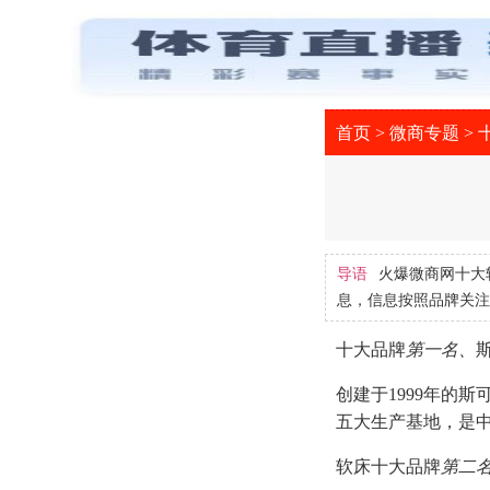
首页
>
微商专题
>
导语
火爆微商网十大
息，信息按照品牌关注
十大品牌
第一名、
创建于1999年的
五大生产基地，是
软床十大品牌
第二