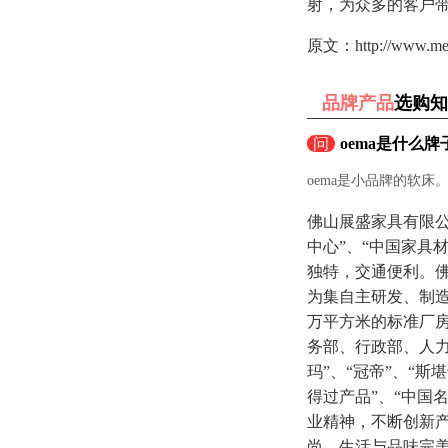
射，为众多的客户
原文：http://www.meilel
品牌产品
选购知
问
oema是什么牌
oema是小品牌的软床
佛山展盛家具有限
中心”、“中国家具
独特，交通便利。佛
为集自主研发、制
万平方米的标准厂
务部、行政部、人力
玛”、“冠帝”、“
得过产品”、“中国
业精神，不断创新
尚、生活与品味完