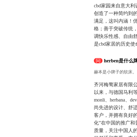
cbd家园来自意大
创造了一种简约到
满足，这叫内涵！优
格；善于突破传统，
调快乐性感、自由
是cbd家居的历史使
问
herben是什
赫本是小牌子的软床。
齐河梅骜家居有限公
以来，与德国马利
monli、herb
尚先进的设计、舒
客户，并拥有良好
化”在中国的推广和
质量，关注中国人的