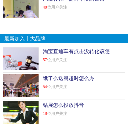
48
位用户关注
最新加入十大品牌
淘宝直通车有点击没转化该怎
么调整
57
位用户关注
饿了么送餐超时怎么办
54
位用户关注
钻展怎么投放抖音
18
位用户关注