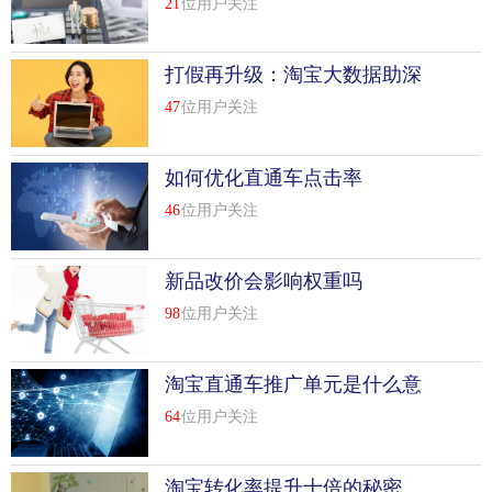
21
位用户关注
打假再升级：淘宝大数据助深
圳公安端“小熊”饼干造假窝点
47
位用户关注
如何优化直通车点击率
46
位用户关注
新品改价会影响权重吗
98
位用户关注
淘宝直通车推广单元是什么意
思
64
位用户关注
淘宝转化率提升十倍的秘密