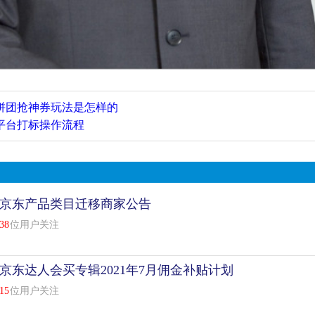
1拼团抢神券玩法是怎样的
平台打标操作流程
京东产品类目迁移商家公告
38
位用户关注
京东达人会买专辑2021年7月佣金补贴计划
15
位用户关注