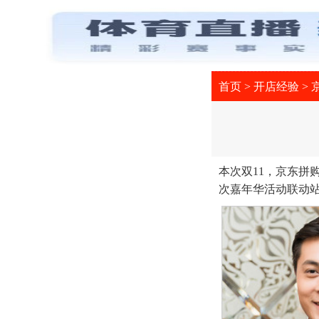
首页
>
开店经验
>
本次双11，京东拼
次嘉年华活动联动站