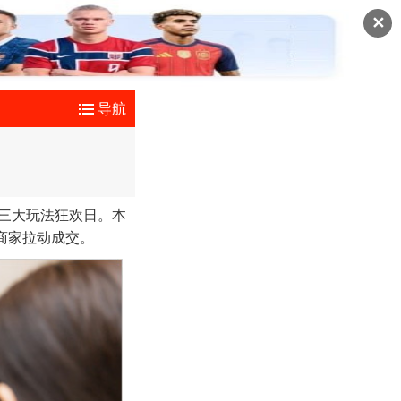
✕
导航
”三大玩法狂欢日。本
商家拉动成交。