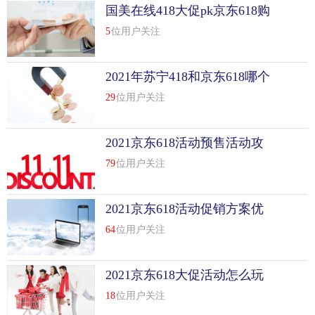
国美在线418大促pk京东618购
物节
5
位用户关注
2021年苏宁418和京东618哪个
更便宜
29
位用户关注
2021京东618活动预售活动攻
略
79
位用户关注
2021京东618活动促销方案优
秀范文
64
位用户关注
2021京东618大促活动怎么玩
18
位用户关注