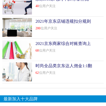
惠活动
40
位用户关注
2021年京东店铺违规扣分规则
200
位用户关注
2021京东商家综合对账查询上
线啦
68
位用户关注
时尚全品类京东达人佣金1:1翻
倍
62
位用户关注
最新加入十大品牌