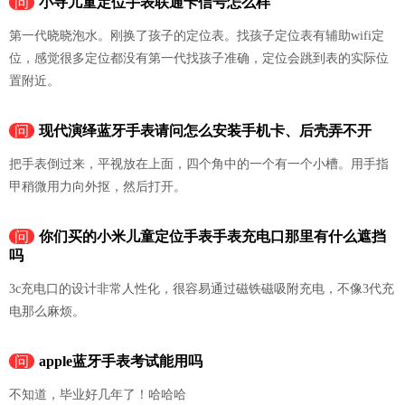
问
小寻儿童定位手表联通卡信号怎么样
第一代晓晓泡水。刚换了孩子的定位表。找孩子定位表有辅助wifi定
位，感觉很多定位都没有第一代找孩子准确，定位会跳到表的实际位
置附近。
问
现代演绎蓝牙手表请问怎么安装手机卡、后壳弄不开
把手表倒过来，平视放在上面，四个角中的一个有一个小槽。用手指
甲稍微用力向外抠，然后打开。
问
你们买的小米儿童定位手表手表充电口那里有什么遮挡
吗
3c充电口的设计非常人性化，很容易通过磁铁磁吸附充电，不像3代充
电那么麻烦。
问
apple蓝牙手表考试能用吗
不知道，毕业好几年了！哈哈哈