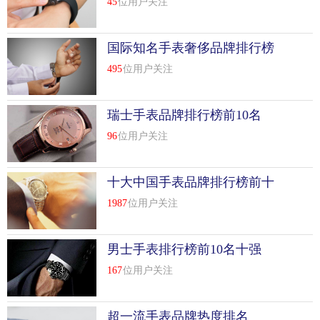
45
位用户关注
国际知名手表奢侈品牌排行榜
前10名
495
位用户关注
瑞士手表品牌排行榜前10名
96
位用户关注
十大中国手表品牌排行榜前十
名
1987
位用户关注
男士手表排行榜前10名十强
167
位用户关注
超一流手表品牌热度排名