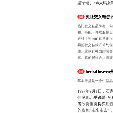
第十名、
ash大码女
问
烫社交女鞋怎
热门社交鞋品牌有一句
和。搭配一件衣服是点
更好！里面的软羊皮很
卖的社交鞋款式简约但
加。这款鞋鞋面脚感舒
累。真的很适合上班族
问
herbal hea
草本天堂是一个中型品
1997年9月1日
但发现几乎都是“免
者欣赏但觉得实用
的皮包“走来走去”