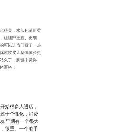
色很美，水蓝色清新柔
，让腿部更直、更细、
的可以进热门货了。热
优质软皮让整体体验更
站久了，脚也不觉得
体百搭！
刚开始很多人进店，
品过于个性化，消费
比如早期有一个很大
间，很重。一个歌手