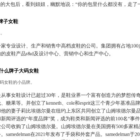
”的大包后，看到妞妞，幽默地说：“你的包里什么都没有，走了
么牌子女鞋
牌。
家专业设计、生产和销售中高档皮鞋的公司。集团拥有占地100
的皮鞋产品r&d及设计中心、营销中心和生产中心。
an是什么牌子大码女鞋
码女鞋的小品牌。
从事女鞋设计已超过30年，是鞋业界一个富有创造力的梦想传
果等。并创立了kenneth、cole和esprit这三个青少年基准品
他的妻子莉比埃德尔曼在纽约上东区共同创立了山姆埃德尔曼品牌
新闻评选的“年度品牌”奖，成为鞋类和新闻评选的前100名“事件”
公司收购了山姆埃德尔曼。山姆埃德尔曼在美国拥有500多家精
amedelman在2021年发布了手袋和外套产品。samedelman于20