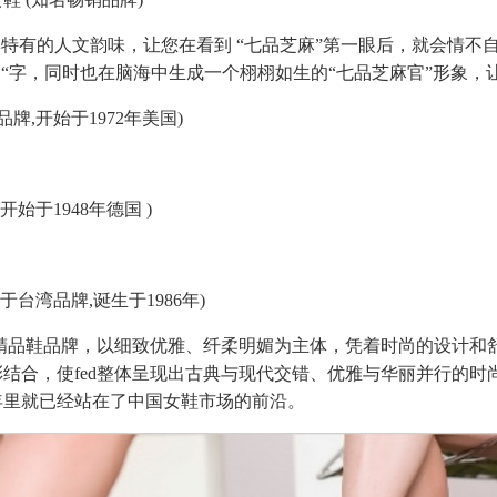
牌特有的人文韵味，让您在看到 “七品芝麻”第一眼后，就会情不自
官“字，同时也在脑海中生成一个栩栩如生的“七品芝麻官”形象，
品牌,开始于1972年美国)
,开始于1948年德国 )
(源于台湾品牌,诞生于1986年)
型精品鞋品牌，以细致优雅、纤柔明媚为主体，凭着时尚的设计和
结合，使fed整体呈现出古典与现代交错、优雅与华丽并行的时
年里就已经站在了中国女鞋市场的前沿。