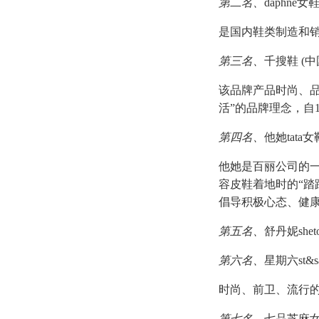
第二名、
daphne
是国内鞋类制造和
第三名、
千搜鞋 (
该品牌产品时尚、
活”的品牌理念，自
第四名、
他她tata女
他她是百丽公司的一
容皮鞋着地时的“踏
倡导积极心态、健
第五名、
舒丹妮she
第六名、
星期六st&
时尚、前卫、流行的
第七名、
七品芝麻女