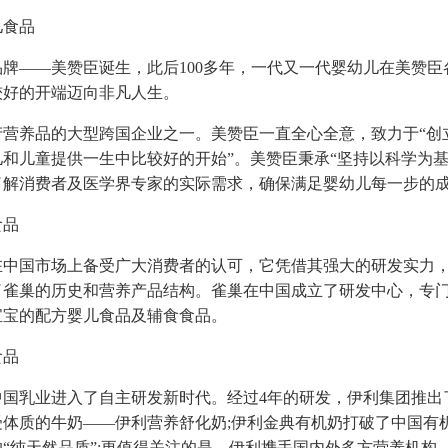
儿食品
养品牌——美赞臣诞生，此后100多年，一代又一代婴幼儿在美赞
较好的开端迈向非凡人生。
产营养品的大型跨国企业之一。美赞臣一直全心全意，致力于“创
和儿童提供一生中比较好的开始”。美赞臣秉承“坚持以科学为基
了解消费者及医学界专家的实际需求，确保满足婴幼儿每一步的
食品
在中国市场上备受广大消费者的认可，它凭借其强大的研发实力
了雀巢的历史和营养产品结构。雀巢在中国成立了研发中心，专
宝宝的配方婴儿食品及辅食食品。
食品
中国乳业进入了自主研发新时代。经过4年的研发，伊利集团推出
受体质的牛奶——伊利营养舒化奶;伊利金典有机奶打破了中国有
“纯天然品质”;更值得关注的是，伊利携手国内外多方营养机构