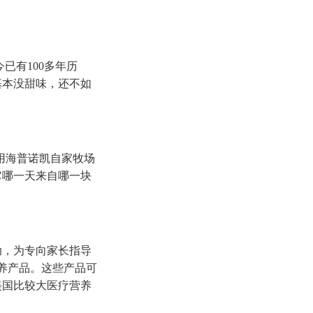
已有100多年历
基本没甜味，还不如
使用海普诺凯自家牧场
它哪一天来自哪一块
动，为专向家长指导
养产品。这些产品可
美国比较大医疗营养