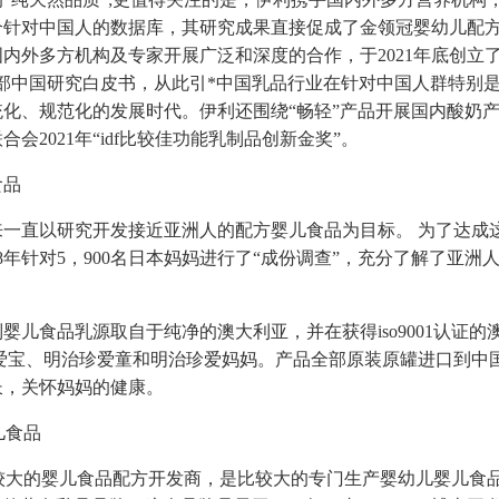
个针对中国人的数据库，其研究成果直接促成了金领冠婴幼儿配
内外多方机构及专家开展广泛和深度的合作，于2021年底创立
部中国研究白皮书，从此引*中国乳品行业在针对中国人群特别
化、规范化的发展时代。伊利还围绕“畅轻”产品开展国内酸奶
会2021年“idf比较佳功能乳制品创新金奖”。
食品
来一直以研究开发接近亚洲人的配方婴儿食品为目标。 为了达成
998年针对5，900名日本妈妈进行了“成份调查”，充分了解了亚
婴儿食品乳源取自于纯净的澳大利亚，并在获得iso9001认证
珍爱宝、明治珍爱童和明治珍爱妈妈。产品全部原装原罐进口到中
长，关怀妈妈的健康。
婴儿食品
新西兰比较大的婴儿食品配方开发商，是比较大的专门生产婴幼儿婴儿