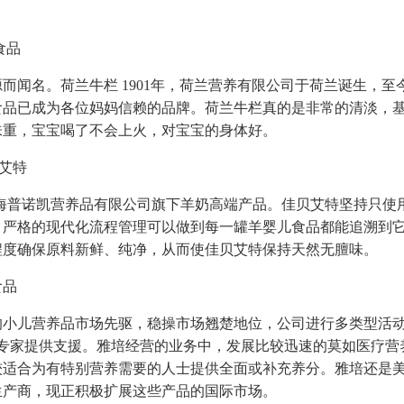
食品
而闻名。荷兰牛栏 1901年，荷兰营养有限公司于荷兰诞生，至今
食品已成为各位妈妈信赖的品牌。荷兰牛栏真的是非常的清淡，
味重，宝宝喝了不会上火，对宝宝的身体好。
佳贝艾特
ita)是海普诺凯营养品有限公司旗下羊奶高端产品。佳贝艾特坚持只
，严格的现代化流程管理可以做到每一罐羊婴儿食品都能追溯到
程度确保原料新鲜、纯净，从而使佳贝艾特保持天然无膻味。
食品
的小儿营养品市场先驱，稳操市场翘楚地位，公司进行多类型活
*专家提供支援。雅培经营的业务中，发展比较迅速的莫如医疗营
较适合为有特别营养需要的人士提供全面或补充养分。雅培还是
生产商，现正积极扩展这些产品的国际市场。