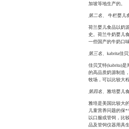
加坡等地生产的。
第二名、
牛栏婴儿
荷兰婴儿食品以奶源
史。荷兰牛奶婴儿
一些国产的牛奶口
第三名、
kabrita
佳贝艾特(kabr
的高品质奶源制造
牧场，可以比较大
第四名、
雅培婴儿
雅培是美国比较大
儿童营养问题的保
以口服或管饲，比
品及管饲仪器用具