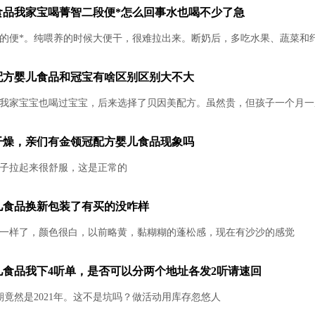
食品我家宝喝菁智二段便*怎么回事水也喝不少了急
的便*。纯喂养的时候大便干，很难拉出来。断奶后，多吃水果、蔬菜和
配方婴儿食品和冠宝有啥区别区别大不大
我家宝宝也喝过宝宝，后来选择了贝因美配方。虽然贵，但孩子一个月一
干燥，亲们有金领冠配方婴儿食品现象吗
子拉起来很舒服，这是正常的
儿食品换新包装了有买的没咋样
一样了，颜色很白，以前略黄，黏糊糊的蓬松感，现在有沙沙的感觉
儿食品我下4听单，是否可以分两个地址各发2听请速回
期竟然是2021年。这不是坑吗？做活动用库存忽悠人