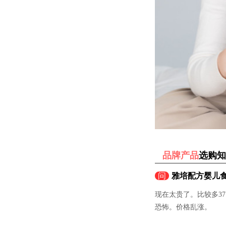
品牌产品
选购知
问
雅培配方婴儿食
现在太贵了。比较多37
恐怖。价格乱涨。