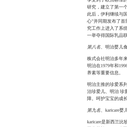
研究，建立了第一
此后，伊利继续与国
心”并同期发布了首
究工作上进入了系统
一举夺得国际乳品联合
第八名、
明治婴儿
株式会社明治多年
明治在1979年和1
养素等重要信息。
明治主推的珍爱系列
治珍爱儿、明治 
障。呵护宝宝的成
第九名、
karicare
karicare是