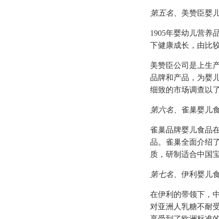
第五名、
美赞臣婴
1905年婴幼儿营
下健康成长，由比
美赞臣公司是上生
品牌和产品，为婴儿
细致的市场调查以
第六名、
雀巢婴儿
雀巢品牌婴儿食品
品。雀巢全面介绍
质，研制适合中国
第七名、
伊利婴儿
在伊利的带领下，
对亚洲人乳糖不耐
享受到了欧洲标准的