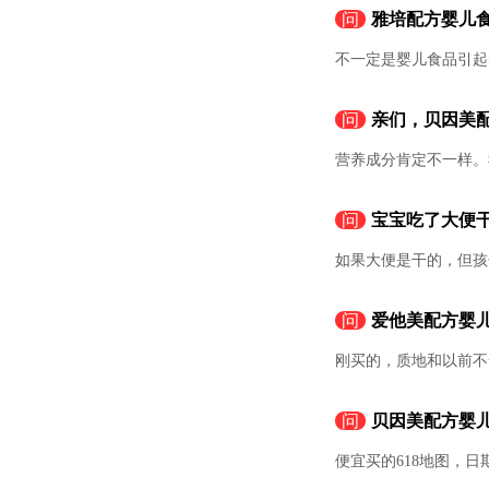
问
雅培配方婴儿
不一定是婴儿食品引起
问
亲们，贝因美
营养成分肯定不一样。
问
宝宝吃了大便
如果大便是干的，但孩
问
爱他美配方婴
刚买的，质地和以前不
问
贝因美配方婴
便宜买的618地图，日