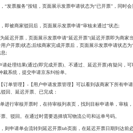
后，“发票服务”按钮，页面展示发票申请状态为“已开票”，同时
过，即被商家驳回后，页面展示发票申请“审核未通过”状态;
请为延迟开票，页面展示发票申请“延迟开票”(延迟开票即为商家
用户开票)状态;后续商家完成开票后，页面展示发票申请状态为
息;
票申请处理结果(通过(即完成开票)、不通过、延迟开票)有疑问，
仲裁系统，提交申请京东纠纷单。
【订单管理】-【用户申请发票管理】可以看到该商家下所有申
已驳回、延迟开票、已完成：
请单进行审核开票时，在待审核列表页，找到目标申请单，审核
开票、驳回。在通过时需要选择填写物流公司和运单号码。
票，则申请单会流转到延迟开票tab页面，在延迟开票日期到达前