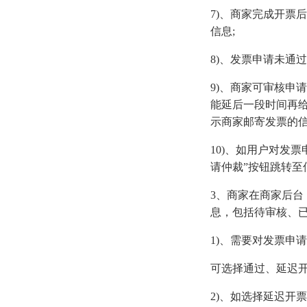
7)、商家完成开票
信息;
8)、发票申请未通
9)、商家可审核申
能延后一段时间再给
示商家邮寄发票的信
10)、如用户对发
请仲裁”按钮跳转至
3、商家在商家后台
息，包括待审核、
1)、需要对发票申
可选择通过、延迟
2)、如选择延迟开