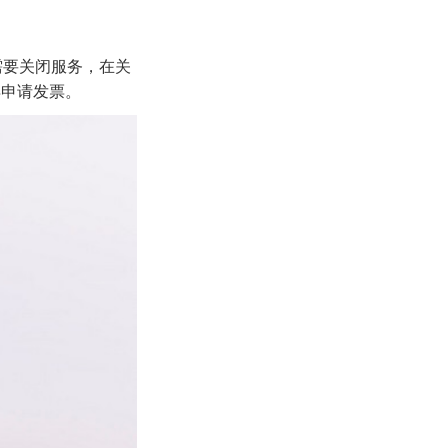
需要关闭服务，在关
再申请发票。