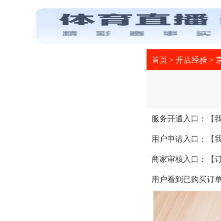
首页
>
开店经验
>
服务开通入口：【我
用户申请入口：【我
商家审核入口：【订
用户看到已购买订