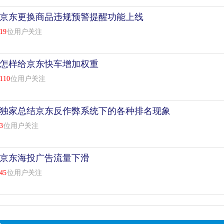
京东更换商品违规预警提醒功能上线
19
位用户关注
怎样给京东快车增加权重
110
位用户关注
独家总结京东反作弊系统下的各种排名现象
3
位用户关注
京东海投广告流量下滑
45
位用户关注