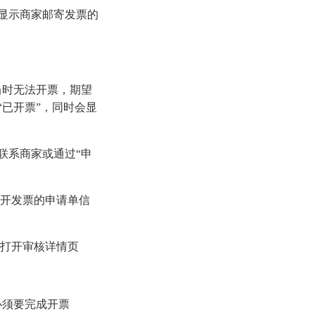
会显示商家邮寄发票的
当时无法开票，期望
“已开票”，同时会显
可联系商家或通过“申
请开发票的申请单信
，打开审核详情页
必须要完成开票