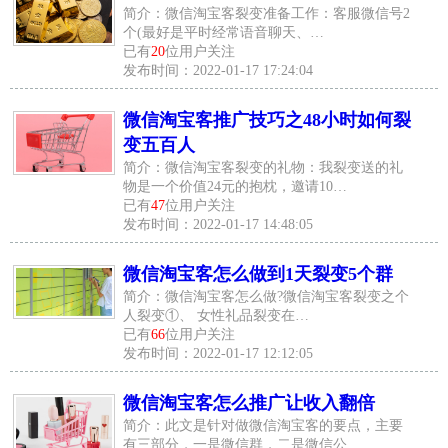
简介：微信淘宝客裂变准备工作：客服微信号2
个(最好是平时经常语音聊天、…
已有
20
位用户关注
发布时间：2022-01-17 17:24:04
微信淘宝客推广技巧之48小时如何裂
变五百人
简介：微信淘宝客裂变的礼物：我裂变送的礼
物是一个价值24元的抱枕，邀请10…
已有
47
位用户关注
发布时间：2022-01-17 14:48:05
微信淘宝客怎么做到1天裂变5个群
简介：微信淘宝客怎么做?微信淘宝客裂变之个
人裂变①、 女性礼品裂变在…
已有
66
位用户关注
发布时间：2022-01-17 12:12:05
微信淘宝客怎么推广让收入翻倍
简介：此文是针对做微信淘宝客的要点，主要
有三部分，一是微信群，二是微信公…