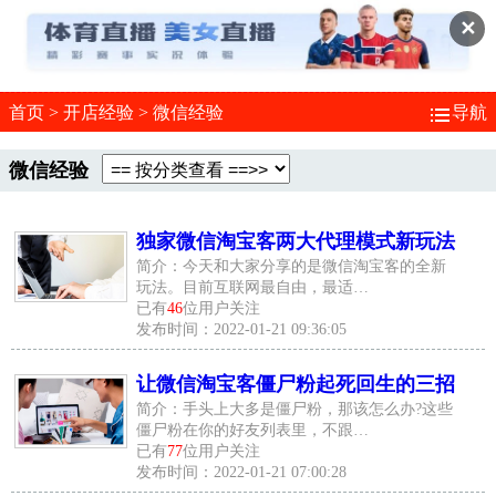
✕
首页
>
开店经验
>
微信经验
导航
微信经验
独家微信淘宝客两大代理模式新玩法
简介：今天和大家分享的是微信淘宝客的全新
玩法。目前互联网最自由，最适…
已有
46
位用户关注
发布时间：2022-01-21 09:36:05
让微信淘宝客僵尸粉起死回生的三招
简介：手头上大多是僵尸粉，那该怎么办?这些
僵尸粉在你的好友列表里，不跟…
已有
77
位用户关注
发布时间：2022-01-21 07:00:28