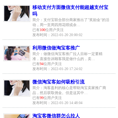
移动支付方面微信支付能超越支付宝
吗
简介：支付宝联合部分商家推出了”奖励金“的活
动，周一至周四用花呗或余…
已有
100
位用户关注
发布时间：2022-01-20 20:00:02
利用微信做淘宝客推广
简介：做微信淘宝客推广拉人目标一定要精
准，直接告诉顾客我是做什么的，卖…
已有
94
位用户关注
发布时间：2022-01-20 17:24:02
微信淘宝客如何吸粉引流
简介：淘客盈利的核心是帮助淘宝卖家推广商
品，然后获取佣金。但是这其中…
已有
99
位用户关注
发布时间：2022-01-20 14:48:04
淘宝客微信群怎么拉人