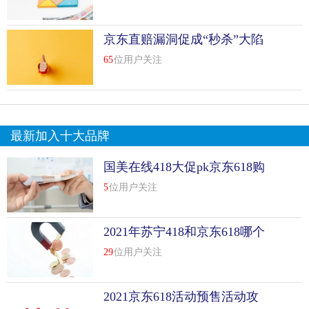
京东直赔漏洞促成“秒杀”大陷
阱;到底有多少网店卖家被坑
65
位用户关注
最新加入十大品牌
国美在线418大促pk京东618购
物节
5
位用户关注
2021年苏宁418和京东618哪个
更便宜
29
位用户关注
2021京东618活动预售活动攻