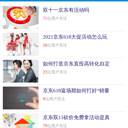
双十一京东有活动吗
71
位用户关注
2021京东618大促活动怎么玩
18
位用户关注
如何打造京东直投高转化自定
义页
23
位用户关注
京东618返场期如何打好“销量
保卫战”
9
位用户关注
京东双11砍价免费拿活动是真
的吗
79
位用户关注