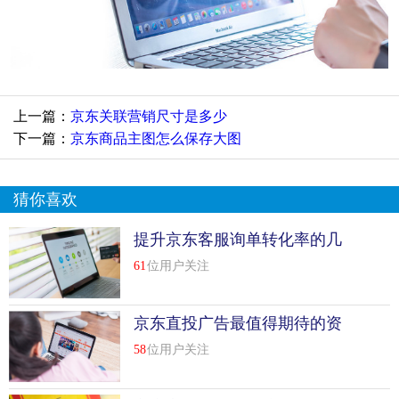
上一篇：
京东关联营销尺寸是多少
下一篇：
京东商品主图怎么保存大图
猜你喜欢
提升京东客服询单转化率的几
种方法
61
位用户关注
京东直投广告最值得期待的资
源——抖音
58
位用户关注