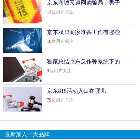
京东商城又遭网购骗局：男子
组装iphone换真机
11
位用户关注
京东双12商家准备工作有哪些
10
位用户关注
独家总结京东反作弊系统下的
各种排名现象
3
位用户关注
京东818活动入口在哪儿
79
位用户关注
最新加入十大品牌