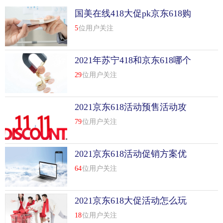
国美在线418大促pk京东618购
物节
5
位用户关注
2021年苏宁418和京东618哪个
更便宜
29
位用户关注
2021京东618活动预售活动攻
略
79
位用户关注
2021京东618活动促销方案优
秀范文
64
位用户关注
2021京东618大促活动怎么玩
18
位用户关注