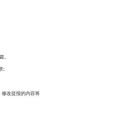
2篇。
;
回，修改提报的内容将