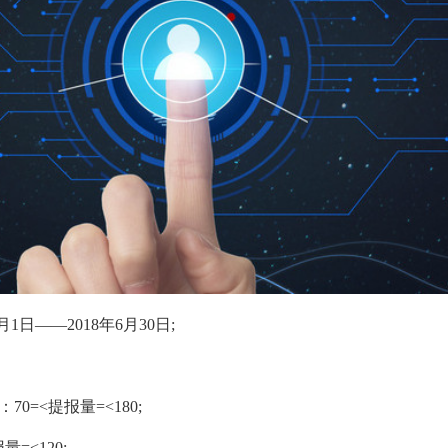
1日——2018年6月30日;
70=<提报量=<180;
=<120;