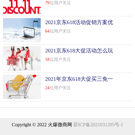
略
79
位用户关注
2021京东618活动促销方案优
秀范文
64
位用户关注
2021京东618大促活动怎么玩
18
位用户关注
2021年京东618大促买三免一
24
位用户关注
Copyright © 2022 火爆微商网
苏ICP备2021031205号-1