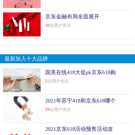
京东金融布局全面展开
10
位用户关注
最新加入十大品牌
国美在线418大促pk京东618购
物节
5
位用户关注
2021年苏宁418和京东618哪个
更便宜
29
位用户关注
2021京东618活动预售活动攻