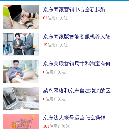
京东商家营销中心全新起航
61
位用户关注
京东商家版智能客服机器人隆
重上线啦
19
位用户关注
京东关联营销尺寸和淘宝有何
别
6
位用户关注
菜鸟网络和京东自建物流的区
别
6
位用户关注
京东达人帐号运营怎么操作
101
位用户关注